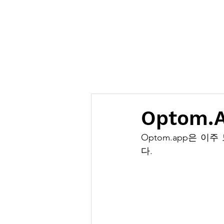
Optom.
Optom.app은 
다.