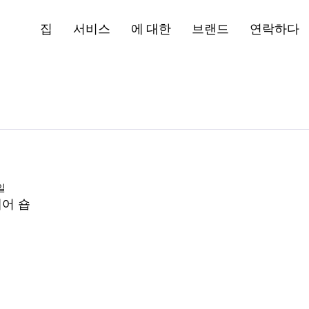
집
서비스
에 대한
브랜드
연락하다
일
케어 숍